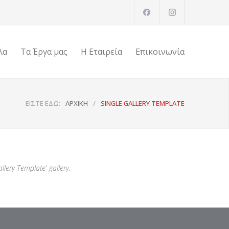
λα
Τα Έργα μας
Η Εταιρεία
Επικοινωνία
ΕΙΣΤΕ ΕΔΩ:
ΑΡΧΙΚΗ
/
SINGLE GALLERY TEMPLATE
llery Template' gallery.