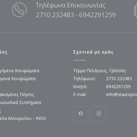
Τηλέφωνα Επικοινωνίας
2710 232483 - 6942291259
ίες
Σχετικά με εμάς
γόμενα Κουφώματα
Τέρμα Πελάγους, Τρίπολη
όμενα Κουφώματα
Τηλέφωνο:
2710 232483
ά
Κινητό:
6942291259
κισμένες Πόρτες
E-mail:
info@stauropo
κωνωπικά Συστήματα
ς
ελα Αλουμινίου - INOX