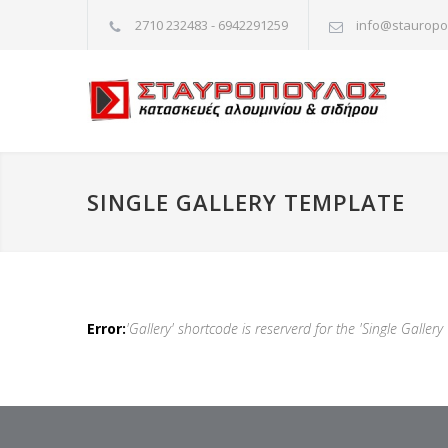
2710 232483 - 6942291259
info@stauropo
SINGLE GALLERY TEMPLATE
Error:
'Gallery' shortcode is reserverd for the 'Single Galler