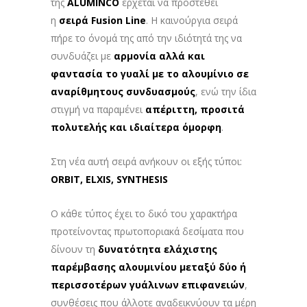
της
ALUMINCO
έρχεται να προστεθεί
η
σειρά Fusion Line
. Η καινούργια σειρά
πήρε το όνομά της από την ιδιότητά της να
συνδυάζει με
αρμονία αλλά και
φαντασία το γυαλί με το αλουμίνιο σε
αναρίθμητους συνδυασμούς
, ενώ την ίδια
στιγμή να παραμένει
απέριττη, προσιτά
πολυτελής και ιδιαίτερα όμορφη
.
Στη νέα αυτή σειρά ανήκουν οι εξής τύποι:
ORBIT, ELXIS, SYNTHESIS
Ο κάθε τύπος έχει το δικό του χαρακτήρα
προτείνοντας πρωτοποριακά δεσίματα που
δίνουν τη
δυνατότητα ελάχιστης
παρέμβασης αλουμινίου μεταξύ δύο ή
περισσοτέρων γυάλινων επιφανειών
,
συνθέσεις που άλλοτε αναδεικνύουν τα μέρη