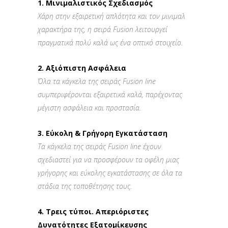
1. Μινιμαλιστικός Σχεδιασμός
Χάρη στην εξαιρετική απλότητα και τον μινιμαλ
χαρακτήρα της, η σειρά Fusion λειτουργεί
πραγματικά πολύ καλά ως ένα οπτικό στοιχείο.
2. Αξιόπιστη Aσφάλεια
Όλα τα κάγκελα της σειράς Fusion line
συμπεριφέρονται εξαιρετικά καλά, παρέχοντας
μέγιστη ασφάλεια και προστασία.
3. Εύκολη & Γρήγορη Εγκατάσταση
Τα κάγκελα της σειράς Fusion line έχουν
σχεδιαστεί για να προσφέρουν τα οφέλη μιας
γρήγορης και εύκολης εγκατάστασης σε όλα τα
στάδια της τοποθέτησης τους.
4. Τρεις τύποι. Απεριόριστες
Δυνατότητες Εξατομίκευσης